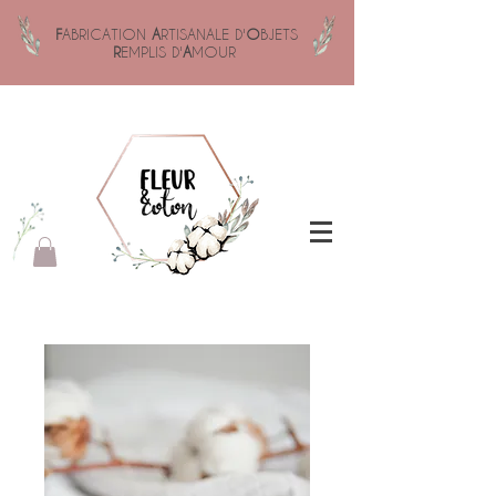
F
ABRICATION
A
RTISANALE D'
O
BJETS
R
EMPLIS D'
A
MOUR