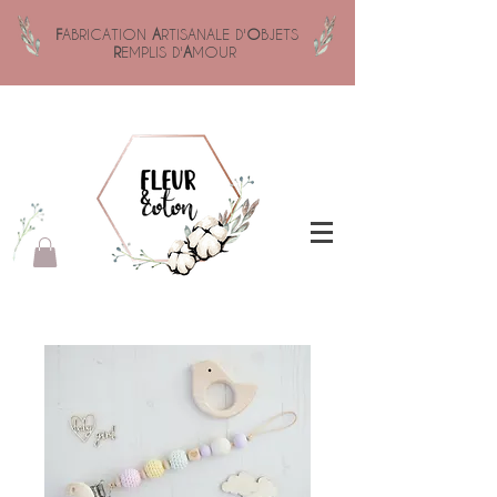
F
ABRICATION
A
RTISANALE D'
O
BJETS
R
EMPLIS D'
A
MOUR