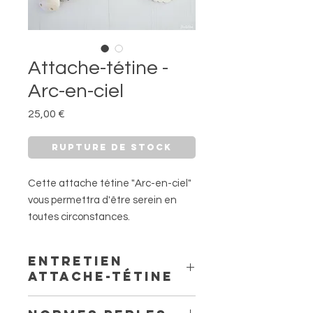
Attache-tétine -
Arc-en-ciel
Prix
25,00 €
Rupture de stock
Cette attache tétine "Arc-en-ciel"
vous permettra d'être serein en
toutes circonstances.
Bébé aura toujours sa tétine avec
lui, à l'école, en voyage, au parc,
Entretien
chez papy-mamie...
attache-tétine
Une jolie personnalisation a été
faite avec une perle en bois gravée
Dès réception de l'attache tétine et